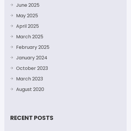
June 2025
May 2025
April 2025
March 2025
February 2025
January 2024
October 2023
March 2023
August 2020
RECENT POSTS